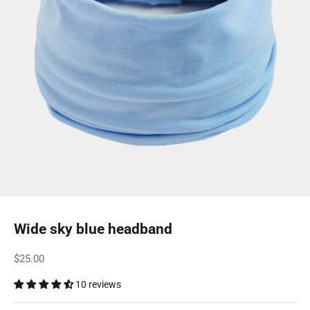
Wide sky blue headband
Sale price
$25.00
10 reviews