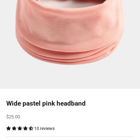
Wide pastel pink headband
Sale price
$25.00
10 reviews