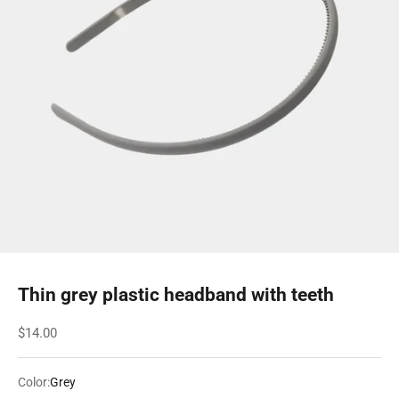
Thin grey plastic headband with teeth
Sale price
$14.00
Color:
Grey