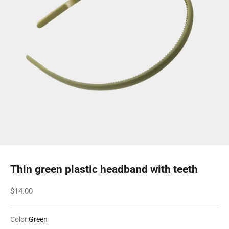
Thin green plastic headband with teeth
Sale price
$14.00
Color:
Green