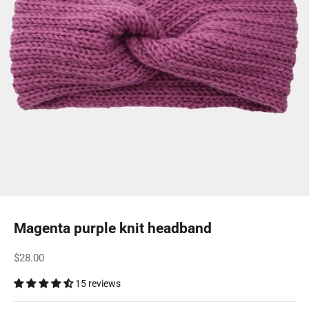
Magenta purple knit headband
Sale price
$28.00
15 reviews