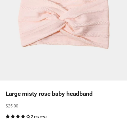
Large misty rose baby headband
Sale price
$25.00
2 reviews