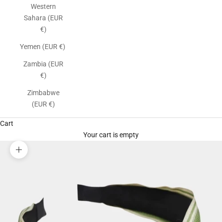
Western
Sahara (EUR
€)
Yemen (EUR €)
Zambia (EUR
€)
Zimbabwe
(EUR €)
Cart
Your cart is empty
Zoom picture