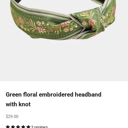
Green floral embroidered headband
with knot
Sale price
$29.00
3 reviews