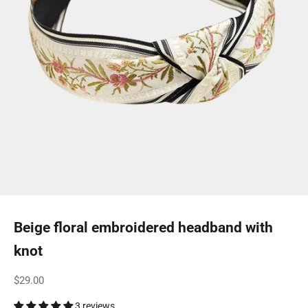
Beige floral embroidered headband with
knot
Sale price
$29.00
3 reviews