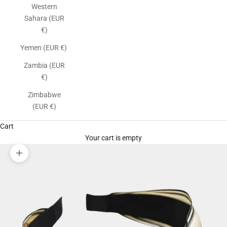
Western
Sahara (EUR
€)
Yemen (EUR €)
Zambia (EUR
€)
Zimbabwe
(EUR €)
Cart
Your cart is empty
Zoom picture