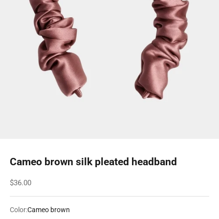
Cameo brown silk pleated headband
Sale price
$36.00
Color:
Cameo brown