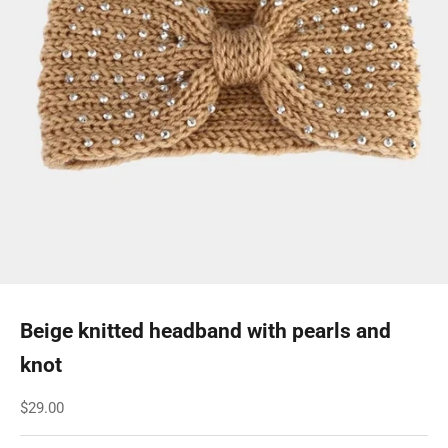
Beige knitted headband with pearls and
knot
Sale price
$29.00