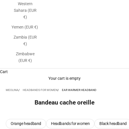
Western
Sahara (EUR
€)
Yemen (EUR €)
Zambia (EUR
€)
Zimbabwe
(EUR €)
Cart
Your cart is empty
MEOLINA
HEADBANDS FOR WOMEN
EAR WARMER HEADBAND
Bandeau cache oreille
Orange headband
Headbands for women
Black headband