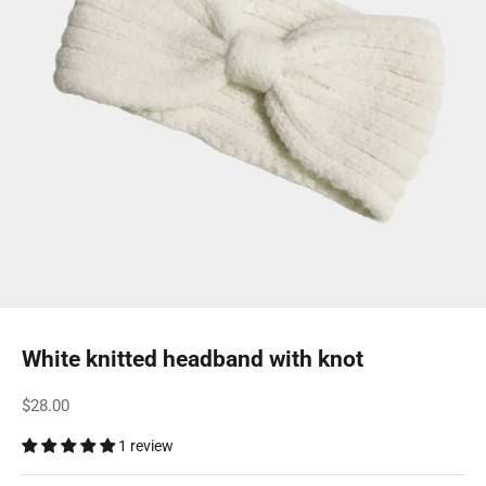
White knitted headband with knot
Sale price
$28.00
1 review