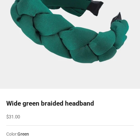
Wide green braided headband
Sale price
$31.00
Color:
Green