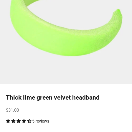
Thick lime green velvet headband
Sale price
$31.00
5 reviews