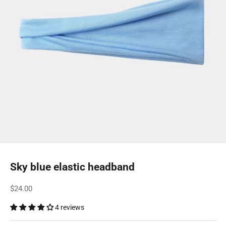
Sky blue elastic headband
Sale price
$24.00
4 reviews