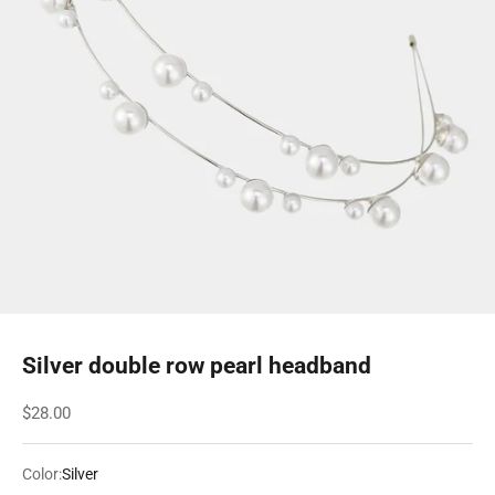
Silver double row pearl headband
Sale price
$28.00
Color:
Silver