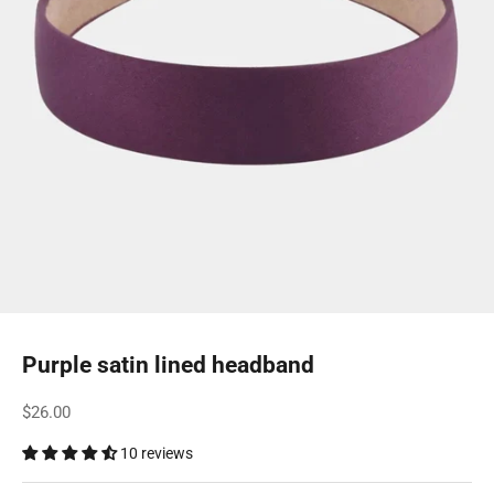
Purple satin lined headband
Sale price
$26.00
10 reviews