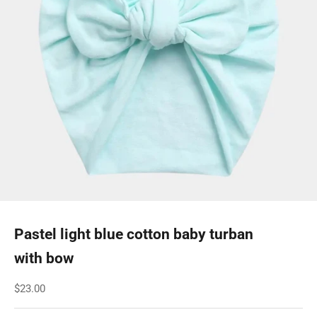
Pastel light blue cotton baby turban
with bow
Sale price
$23.00