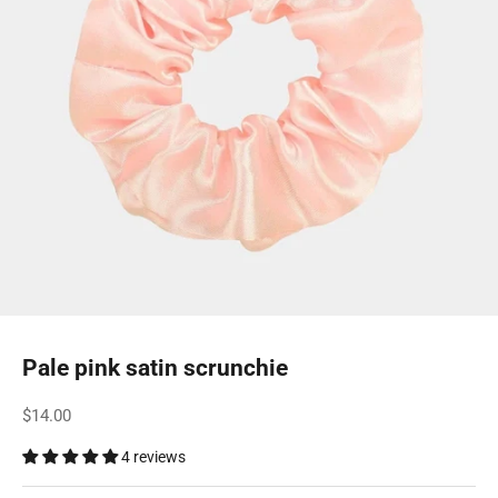
Pale pink satin scrunchie
Sale price
$14.00
4 reviews