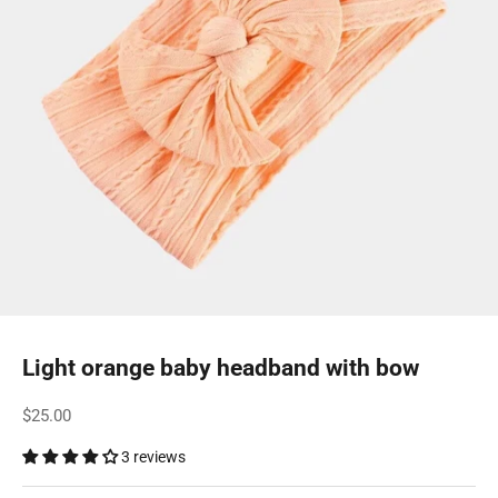
Light orange baby headband with bow
Sale price
$25.00
3 reviews