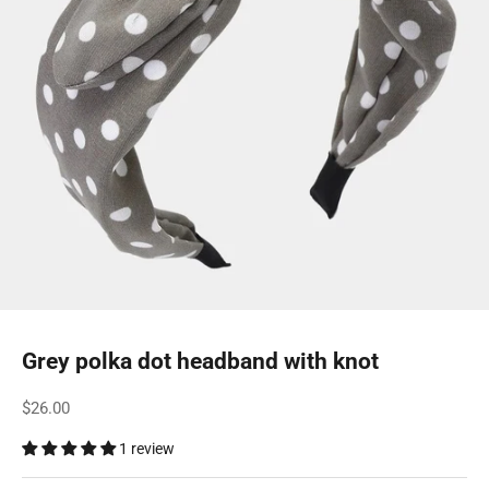
Grey polka dot headband with knot
Sale price
$26.00
1 review