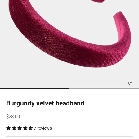
1
/
2
Go to item 1
Go to item 2
Burgundy velvet headband
Sale price
$28.00
7 reviews