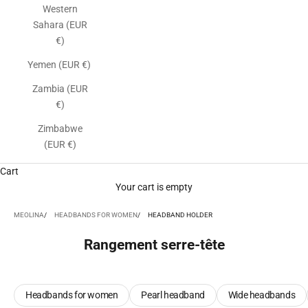
Western
Sahara (EUR
€)
Yemen (EUR €)
Zambia (EUR
€)
Zimbabwe
(EUR €)
Cart
Your cart is empty
MEOLINA
HEADBANDS FOR WOMEN
HEADBAND HOLDER
Rangement serre-tête
Headbands for women
Pearl headband
Wide headbands